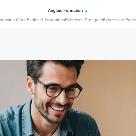
ension Orale
Ecoles & formations
Exercices Pratiques
Expression Écrit