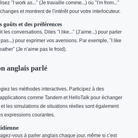
sez "I work as..." (Je travaille comme...) ou "I'm from..."
échanges et montrent de l'intérêt pour votre interlocuteur.
s goûts et des préférences
t les conversations. Dites "I like..." (J'aime...) pour parler
ime pas...) pour exprimer vos aversions. Par exemple, "I like
eather" (Je n'aime pas le froid).
n anglais parlé
légiez les méthodes interactives. Participez à des
s applications comme Tandem et HelloTalk pour échanger
et les simulations de situations réelles sont également
les expressions courantes.
tidienne
agez-vous à parler anglais chaque jour, même si c'est