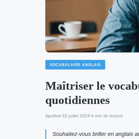
VOCABULAIRE ANGLAIS
Maîtriser le vocab
quotidiennes
Apolline
•
10 juillet 2024
•
4 min de lecture
Souhaitez-vous briller en anglais 