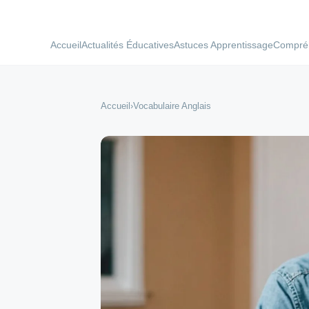
Accueil
Actualités Éducatives
Astuces Apprentissage
Compréh
Accueil
›
Vocabulaire Anglais